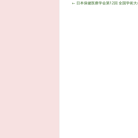
投
←
日本保健医療学会第12回 全国学術
稿
ナ
ビ
ゲ
ー
シ
ョ
ン