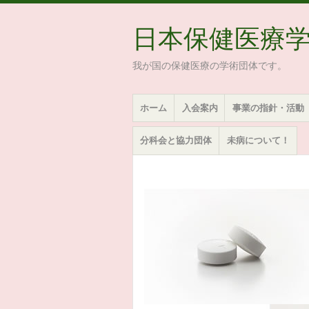
日本保健医療
我が国の保健医療の学術団体です。
メ
コ
ホーム
入会案内
事業の指針・活動
ニ
ン
ュ
テ
分科会と協力団体
未病について！
ー
ン
ツ
へ
移
動