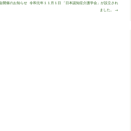
大会開催のお知らせ
令和元年１１月１日 「日本認知症介護学会」が設立され
ました。
→