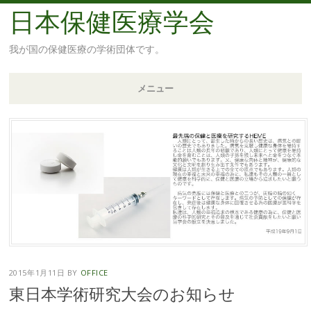
日本保健医療学会
我が国の保健医療の学術団体です。
メニュー
コ
ン
テ
ン
ツ
へ
移
動
2015年1月11日
BY
OFFICE
東日本学術研究大会のお知らせ