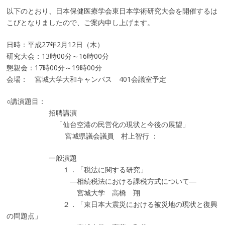
以下のとおり、日本保健医療学会東日本学術研究大会を開催するは
こびとなりましたので、ご案内申し上げます。
日時：平成27年2月12日（木）
研究大会：13時00分～16時00分
懇親会：17時00分～19時00分
会場： 宮城大学大和キャンパス 401会議室予定
○講演題目：
招聘講演
「仙台空港の民営化の現状と今後の展望」
宮城県議会議員 村上智行 ：
一般演題
１．「税法に関する研究」
―相続税法における課税方式について―
宮城大学 高橋 翔
２．「東日本大震災における被災地の現状と復興
の問題点」