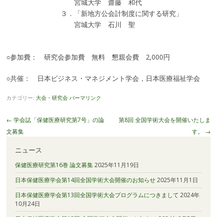
宮城大学 齋藤 和代
３．「新地方公会計制度に関する研究」
宮城大学 石川 聖
○参加費： 研究会参加費 無料 懇親会費 2,000円
○共催： 日本ビジネス・マネジメント学会，日本医療福祉学会
カテゴリー:
大会・研究会
パーマリンク
投
←
学会誌「保健医療研究第7号」の論
第8回 全国学術大会を開催いたしま
稿
文募集
す。
→
ナ
ニュース
ビ
ゲ
保健医療研究第16巻 論文募集
2025年11月19日
ー
日本保健医療学会第14回全国学術大会開催のお知らせ
2025年11月1日
シ
日本保健医療学会第13回全国学術大会プログラムにつきまして
2024年
ョ
10月24日
ン