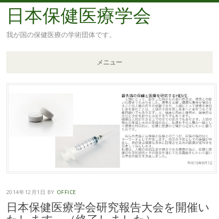
日本保健医療学会
我が国の保健医療の学術団体です。
メニュー
コ
ン
テ
ン
ツ
へ
移
動
2014年12月1日
BY
OFFICE
日本保健医療学会研究報告大会を開催い