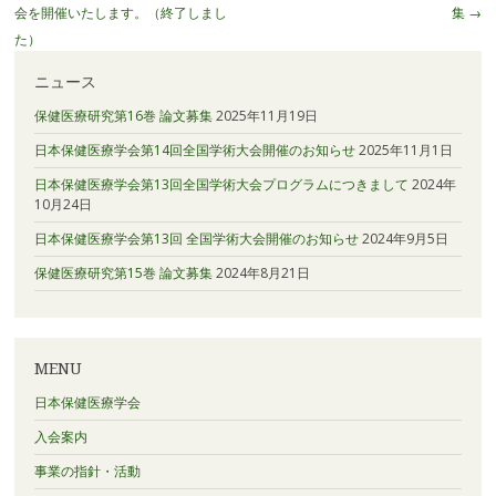
稿
会を開催いたします。（終了しまし
集
→
ナ
た）
ビ
ニュース
ゲ
ー
保健医療研究第16巻 論文募集
2025年11月19日
シ
日本保健医療学会第14回全国学術大会開催のお知らせ
2025年11月1日
ョ
日本保健医療学会第13回全国学術大会プログラムにつきまして
2024年
ン
10月24日
日本保健医療学会第13回 全国学術大会開催のお知らせ
2024年9月5日
保健医療研究第15巻 論文募集
2024年8月21日
MENU
日本保健医療学会
入会案内
事業の指針・活動