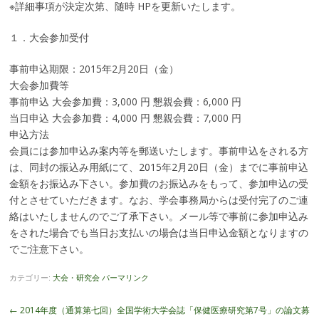
※詳細事項が決定次第、随時 HPを更新いたします。
１．大会参加受付
事前申込期限：2015年2月20日（金）
大会参加費等
事前申込 大会参加費：3,000 円 懇親会費：6,000 円
当日申込 大会参加費：4,000 円 懇親会費：7,000 円
申込方法
会員には参加申込み案内等を郵送いたします。事前申込をされる方
は、同封の振込み用紙にて、2015年2月20日（金）までに事前申込
金額をお振込み下さい。参加費のお振込みをもって、参加申込の受
付とさせていただきます。なお、学会事務局からは受付完了のご連
絡はいたしませんのでご了承下さい。メール等で事前に参加申込み
をされた場合でも当日お支払いの場合は当日申込金額となりますの
でご注意下さい。
カテゴリー:
大会・研究会
パーマリンク
投
←
2014年度（通算第七回）全国学術大
学会誌「保健医療研究第7号」の論文募